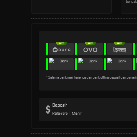
banyak 
* Selama bank maintenance dan bank offline deposit dan penarik
Deposit
Rata-rata 1 Menit