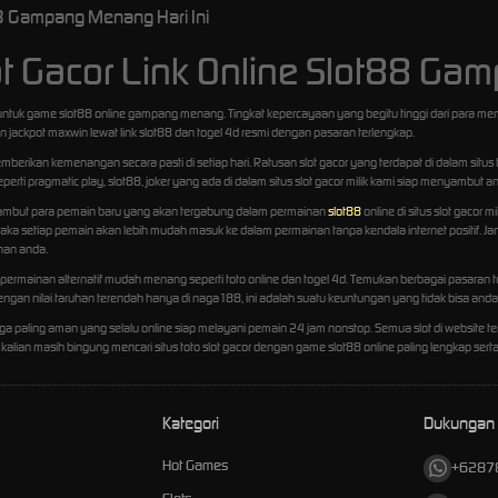
88 Gampang Menang Hari Ini
t Gacor Link Online Slot88 Ga
 untuk game slot88 online gampang menang. Tingkat kepercayaan yang begitu tinggi dari para memb
ackpot maxwin lewat link slot88 dan togel 4d resmi dengan pasaran terlengkap.
mberikan kemenangan secara pasti di setiap hari. Ratusan slot gacor yang terdapat di dalam sit
erti pragmatic play, slot88, joker yang ada di dalam situs slot gacor milik kami siap menyambut 
yambut para pemain baru yang akan tergabung dalam permainan
slot88
online di situs slot gacor 
maka setiap pemain akan lebih mudah masuk ke dalam permainan tanpa kendala internet positif. 
nan anda.
a permainan alternatif mudah menang seperti toto online dan togel 4d. Temukan berbagai pasaran tog
ngan nilai taruhan terendah hanya di naga188, ini adalah suatu keuntungan yang tidak bisa anda t
uga paling aman yang selalu online siap melayani pemain 24 jam nonstop. Semua slot di website
di jika kalian masih bingung mencari situs toto slot gacor dengan game slot88 online paling lengk
Kategori
Dukungan
Hot Games
+6287