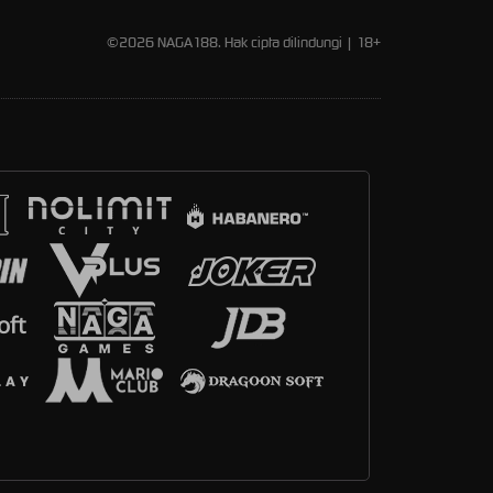
©2026 NAGA188. Hak cipta dilindungi | 18+