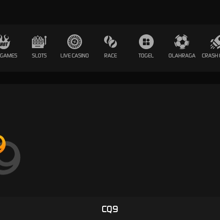
 GAMES
SLOTS
LIVE CASINO
RACE
TOGEL
OLAHRAGA
CRASH
CQ9