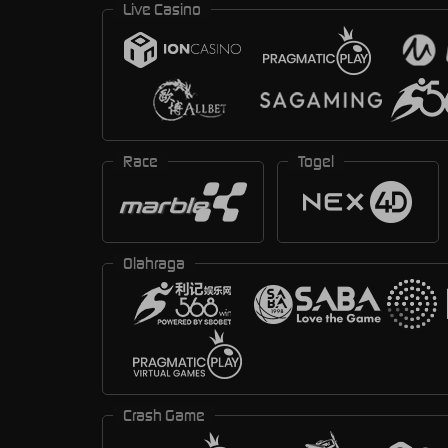
Live Casino
Race
Togel
Olahraga
Crash Game