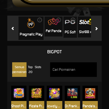
i
i
i
i
i
Facha
Fat Panda
Slot88 x PP
PG Soft
Pragmatic Play
BIGPOT
Semua
Top
Slots
permainan
20
Shoot Piggy
Fiesta Frenzy
Jewely Spin
Dr.Franken’s Lab
Panda’s Jackpot