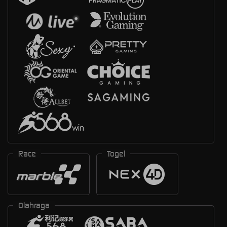
Race
Togel
Olahraga