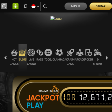
MASUK
DAFTAR
HOT
SLOTS
LIVE
RACE
TOGEL
OLAHRAGA
CRASH
ARCADE
POKER
E-
SABUN
GAMES
CASINO
GAME
SPORTS
AYAM
IDR
12,671,
JACKPOT
PLAY