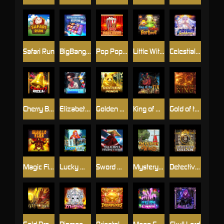
Safari Run
BigBang Spin
Pop Popcorns
Little Witch's Fortune
Celestial Goddess
Cherry Bell
Elizabeth Lab
Golden Panda
King of Pig
Gold of the King
Magic Fire
Lucky Waterfalls
Sword Master
Mystery Wind
Detective’s Dream