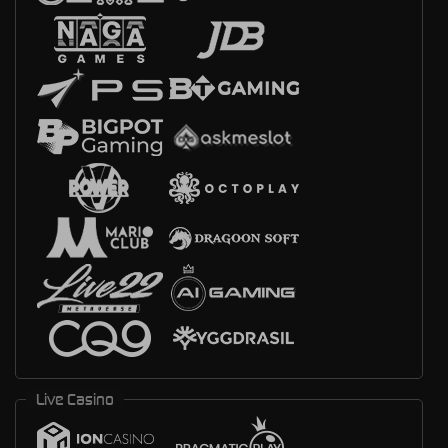
Live Casino