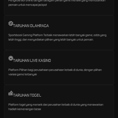
Penyedia slot online dengan beragam pilihan game menarik yang memudahkan
pemain untuk mencapai jackpot
TARUHAN OLAHRAGA
Sportsbook Gaming Platform Terbaik menawarkan lebih banyak game, odds yang
lebih tinggi, dan menyediakan pilihan yang lebih banyak untuk pemain.
TARUHAN LIVE KASINO
Platform Pilihan bagi perusahaan-perusahaan terbaik di dunia, dengan pilihan
variasi game terbanyak
TARUHAN TOGEL
Platform togel yang menarik dari perusahan terbaik di dunia yang menawarkan
hadiah kemenangan besar