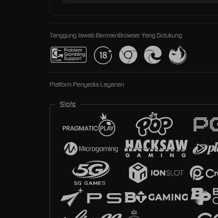
Tanggung Jawab Bermain
Browser Yang Didukung
Platform Penyedia Layanan
Slots