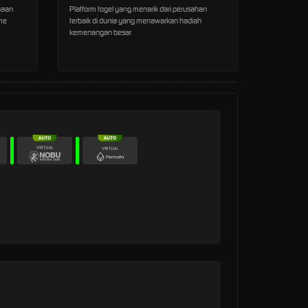
haan
Platform togel yang menarik dari perusahan
ame
terbaik di dunia yang menawarkan hadiah
kemenangan besar