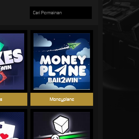
s
Moneyplane