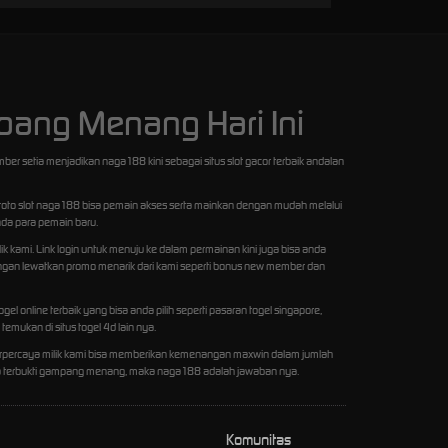
mpang Menang Hari Ini
er setia menjadikan naga188 kini sebagai situs slot gacor terbaik andalan
us toto slot naga188 bisa pemain akses serta mainkan dengan mudah melalui
anda para pemain baru.
milik kami. Link login untuk menuju ke dalam permainan kini juga bisa anda
Jangan lewatkan promo menarik dari kami seperti bonus new member dan
el online terbaik yang bisa anda pilih seperti pasaran togel singapore,
emukan di situs togel 4d lain nya.
 terpercaya milik kami bisa memberikan kemenangan maxwin dalam jumlah
ap serta terbukti gampang menang, maka naga188 adalah jawaban nya.
Komunitas