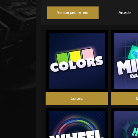
Semua permainan
Arcade
Colors