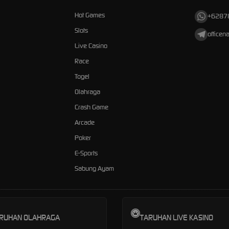
Hot Games
+6287
Slots
office
Live Casino
Race
Togel
Olahraga
Crash Game
Arcade
Poker
E-Sports
Sabung Ayam
RUHAN OLAHRAGA
TARUHAN LIVE KASINO