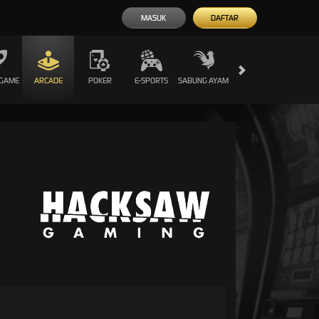
MASUK
DAFTAR
 GAME
ARCADE
POKER
E-SPORTS
SABUNG AYAM
PROMOSI