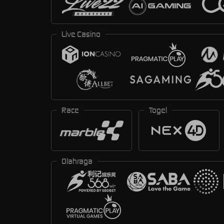
Live Casino
Race
Togel
Olahraga