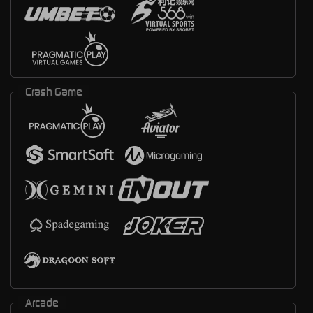
Crash Game
Arcade