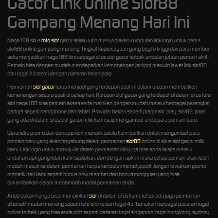
Gacor Link Online Slot88
Gampang Menang Hari Ini
Naga188 situs
toto slot
gacor selalu rutin menyediakan kumpulan link login untuk game
slot88 online gampang menang. Tingkat kepercayaan yang begitu tinggi dari para member
setia menjadikan naga188 kini sebagai situs slot gacor terbaik andalan jutaan pemain aktif.
Pemain bisa dengan mudah mendapatkan kemenangan jackpot maxwin lewat link slot88
dan togel 4d resmi dengan pasaran terlengkap.
Permainan
slot gacor
terus menjadi yang terdepan saat ini dalam urusan memberikan
kemenangan secara pasti di setiap hari. Ratusan slot gacor yang terdapat di dalam situs toto
slot naga188 bisa pemain akses serta mainkan dengan mudah melalui berbagai perangkat
gadget seperti handphone dan tablet. Provider beken seperti pragmatic play, slot88, joker
yang ada di dalam situs slot gacor milik kami siap menyambut anda para pemain baru.
Beraneka promo dan bonus event menarik selalu kami berikan untuk menyambut para
pemain baru yang akan tergabung dalam permainan
slot88
online di situs slot gacor milik
kami. Link login untuk menuju ke dalam permainan kini juga bisa anda akses melalui
unduhan apk yang telah kami sediakan, dan dengan apk ini maka setiap pemain akan lebih
mudah masuk ke dalam permainan tanpa kendala internet positif. Jangan lewatkan promo
menarik dari kami seperti bonus new member dan bonus mingguan yang bisa
dimanfaatkan dalam menambah modal permainan anda.
Anda bukan hanya bisa memainkan
slot
di dalam situs kami, tetapi ada juga permainan
alternatif mudah menang seperti toto online dan togel 4d. Temukan berbagai pasaran togel
online terbaik yang bisa anda pilih seperti pasaran togel singapore, togel hongkong, sydney