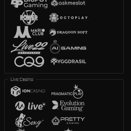
Live Casino